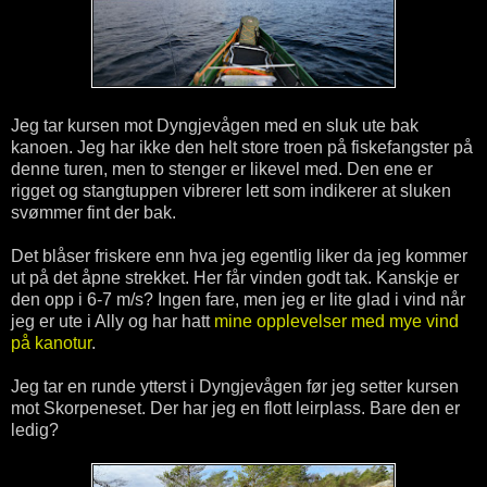
Jeg tar kursen mot Dyngjevågen med en sluk ute bak
kanoen. Jeg har ikke den helt store troen på fiskefangster på
denne turen, men to stenger er likevel med. Den ene er
rigget og stangtuppen vibrerer lett som indikerer at sluken
svømmer fint der bak.
Det blåser friskere enn hva jeg egentlig liker da jeg kommer
ut på det åpne strekket. Her får vinden godt tak. Kanskje er
den opp i 6-7 m/s? Ingen fare, men jeg er lite glad i vind når
jeg er ute i Ally og har hatt
mine opplevelser med mye vind
på kanotur
.
Jeg tar en runde ytterst i Dyngjevågen før jeg setter kursen
mot Skorpeneset. Der har jeg en flott leirplass. Bare den er
ledig?